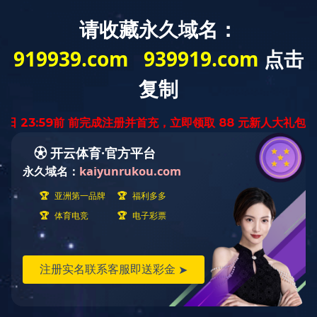
首 页
华体会体育网页
业务范围
业
版