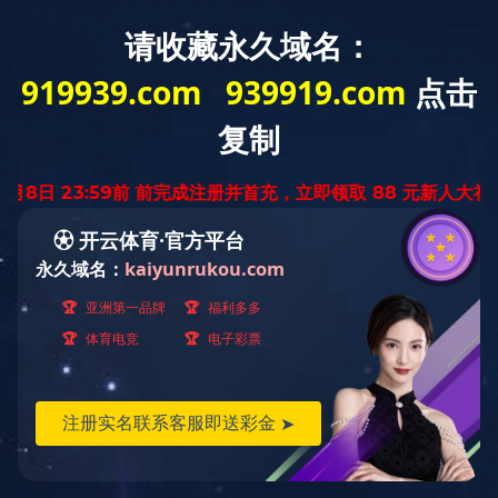
首 页
华体会体育网页
业务范围
业
版