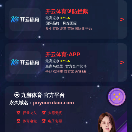
业绩案例
当前位置
CLASSIC CASE
经典案例
空间
项目浅析
过往业绩汇总
分类业绩
建筑空间改造
现有改造需求案例
空间改造畅想