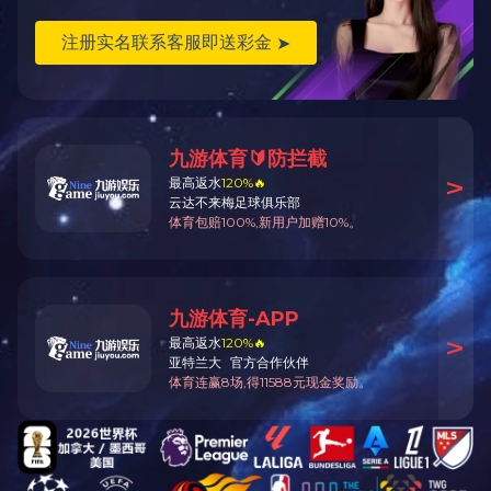
某部
业绩案例搜索
1
邮
传
电
京