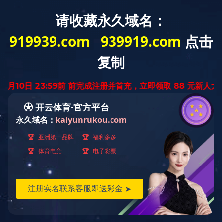
首 页
华体会体育网页
业务范围
业
版