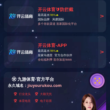
业绩案例
当前位置
CLASSIC CASE
经典案例
分类
项目浅析
过往业绩汇总
分类业绩
建筑空间改造
现有改造需求案例
空间改造畅想