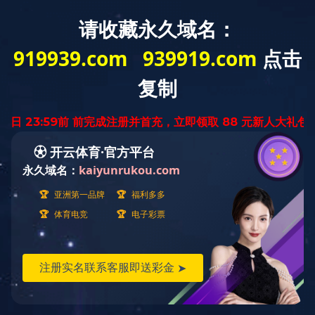
首 页
华体会体育网页
业务范围
业
版