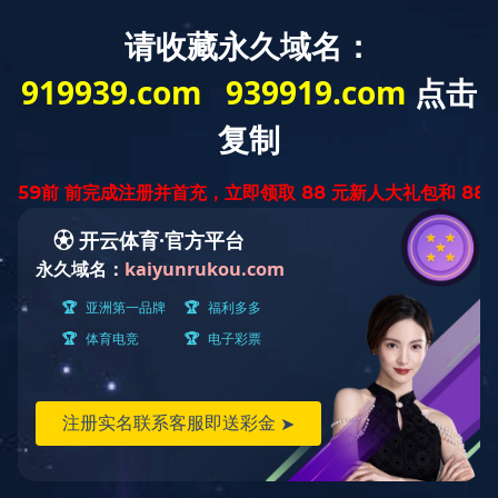
首 页
华体会体育网页
业务范围
业
版