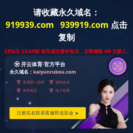
首 页
华体会体育网页
业务范围
业
版