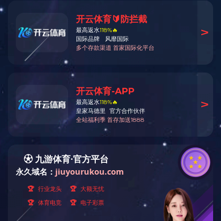
业绩案例
当前位置
CLASSIC CASE
经典案例
项目浅析
过往业绩汇总
2004 
度较低，
分类业绩
震要求。
建筑空间改造
力。公司
抗震能力
现有改造需求案例
构，这样
满成功。
空间改造畅想