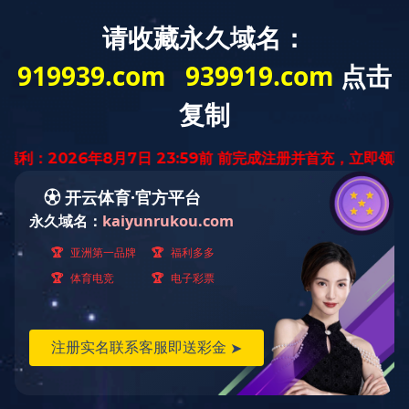
首 页
华体会体育网页
业务范围
业
版