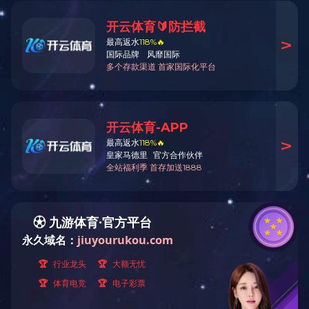
业绩案例
当前位置
CLASSIC CASE
经典案例
项目浅析
过往业绩汇总
一、背景
增设商铺
分类业绩
节约土地
建筑空间改造
现有改造需求案例
空间改造畅想