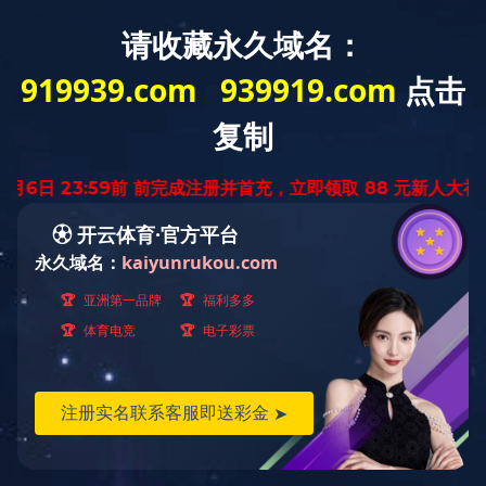
首 页
华体会体育网页
业务范围
业
版