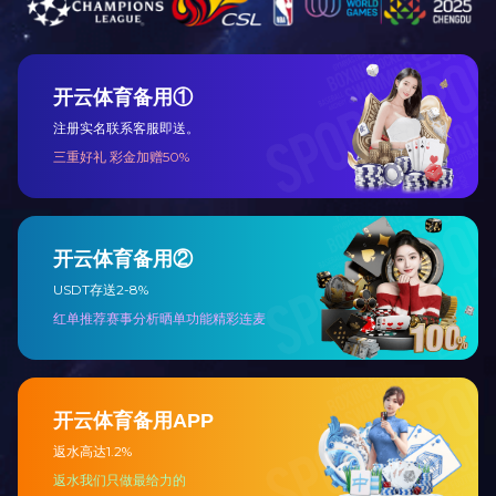
筑装饰费用
三、三、
担竖向荷
四、项目
导产业链
筑装饰费用
邮
传
电