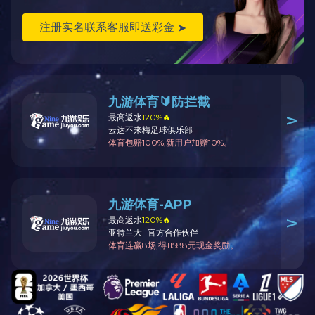
2009年图集
1999年图集
邮
传
电
京
星空电子（中国）官方网站
|
九游网·官方端网站登录入口
|
星空网页版登录页面入口
|
ld（中国）官方网站
|
乐鱼网页版登录入口_乐鱼（中国）
|
开云线上平台（集团）官