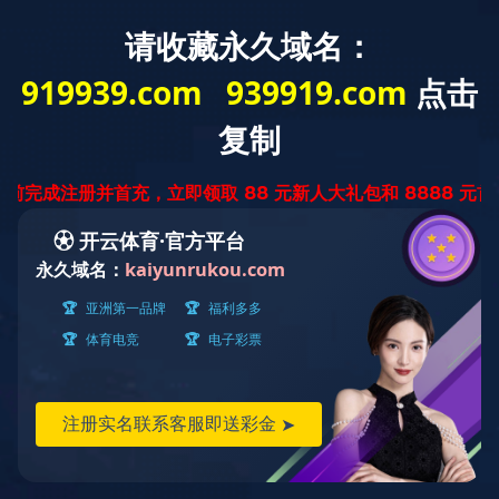
首 页
华体会体育网页
业务范围
业
版